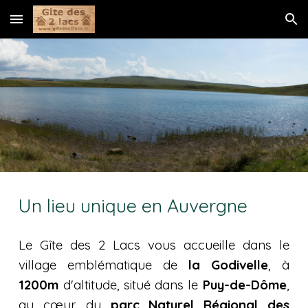
Skip to main content
Skip to navigation
Un lieu unique en Auvergne
Le Gîte des 2 Lacs vous accueille dans le
village emblématique de
l
a Godivelle
, à
1200m
d'altitude, situé dans le
Puy-de-Dôme
,
au cœur du
parc Naturel Régional des